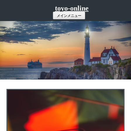
コ
toyo-online
ン
メインメニュー
テ
ン
ツ
へ
ス
キ
ッ
プ