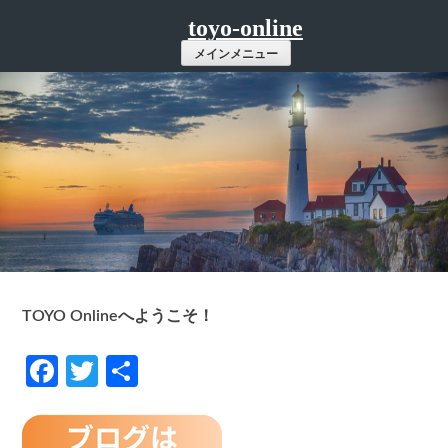
コ
toyo-online
ン
メインメニュー
テ
ン
ツ
へ
ス
キ
ッ
プ
TOYO Onlineへようこそ！
Facebook
Twitter
共
有