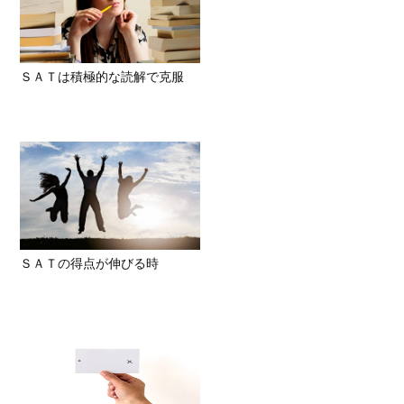
ＳＡＴは積極的な読解で克服
ＳＡＴの得点が伸びる時