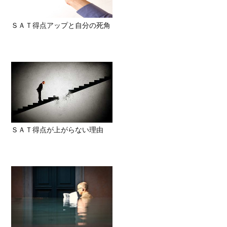
ＳＡＴ得点アップと自分の死角
ＳＡＴ得点が上がらない理由