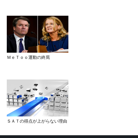
ＭｅＴｏｏ運動の終焉
ＳＡＴの得点が上がらない理由