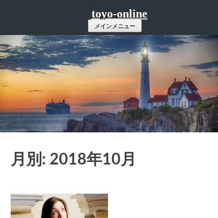
コ
toyo-online
ン
メインメニュー
テ
ン
ツ
へ
ス
キ
ッ
プ
月別: 2018年10月