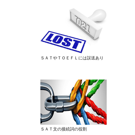
ＳＡＴやＴＯＥＦＬには誤送あり
ＳＡＴ文の接続詞の役割