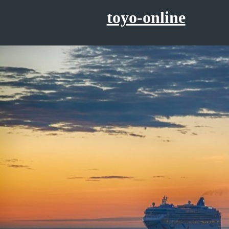
コ
toyo-online
ン
テ
ン
ツ
へ
ス
キ
ッ
プ