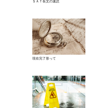
ＳＡＴ長文の速読
現在完了形って