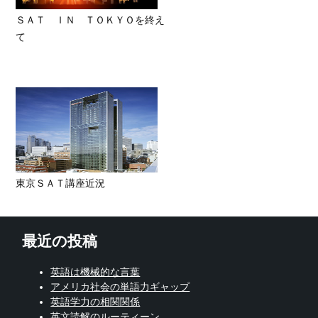
ＳＡＴ ＩＮ ＴＯＫＹＯを終え
て
東京ＳＡＴ講座近況
最近の投稿
英語は機械的な言葉
アメリカ社会の単語力ギャップ
英語学力の相関関係
英文読解のルーティーン