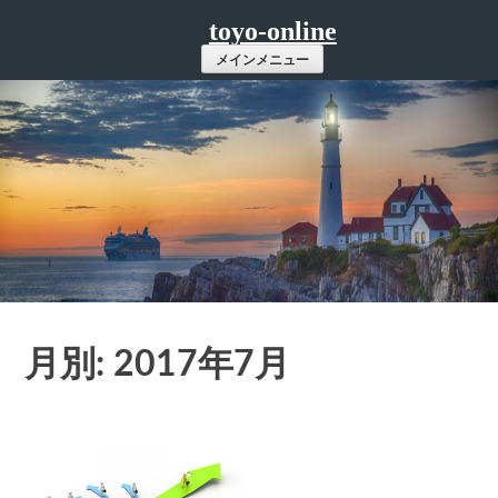
コ
toyo-online
ン
メインメニュー
テ
ン
ツ
へ
ス
キ
ッ
プ
月別: 2017年7月