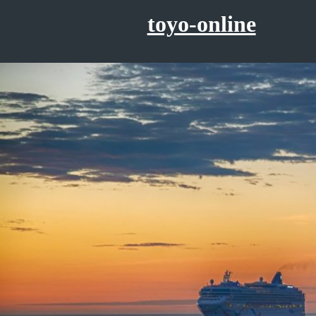
コ
toyo-online
ン
テ
ン
ツ
へ
ス
キ
ッ
プ