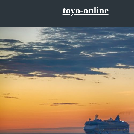
コ
toyo-online
ン
テ
ン
ツ
へ
ス
キ
ッ
プ