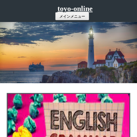
コ
toyo-online
ン
メインメニュー
テ
ン
ツ
へ
ス
キ
ッ
プ