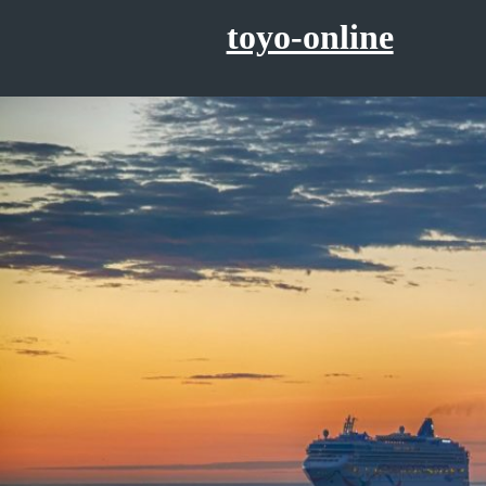
コ
toyo-online
ン
テ
ン
ツ
へ
ス
キ
ッ
プ