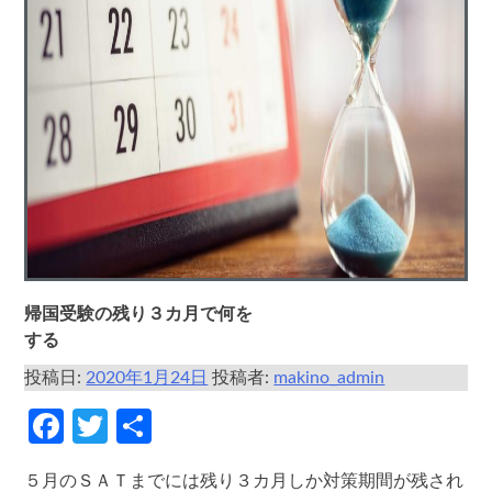
帰国受験の残り３カ月で何を
する
投稿日:
2020年1月24日
投稿者:
makino_admin
Facebook
Twitter
共
有
５月のＳＡＴまでには残り３カ月しか対策期間が残され