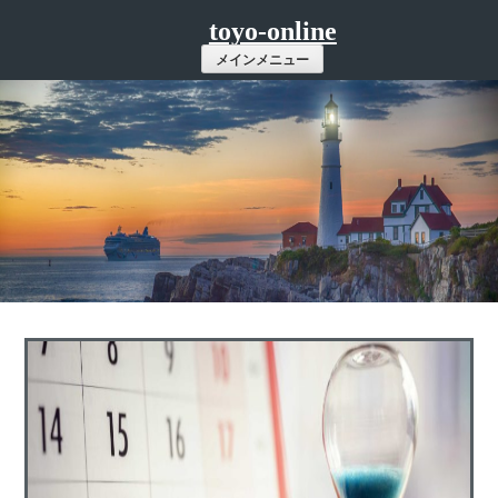
コ
toyo-online
ン
メインメニュー
テ
ン
ツ
へ
ス
キ
ッ
プ