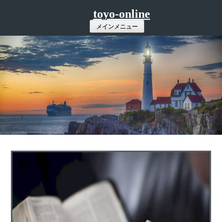
コ
toyo-online
ン
メインメニュー
テ
ン
ツ
へ
ス
キ
ッ
プ