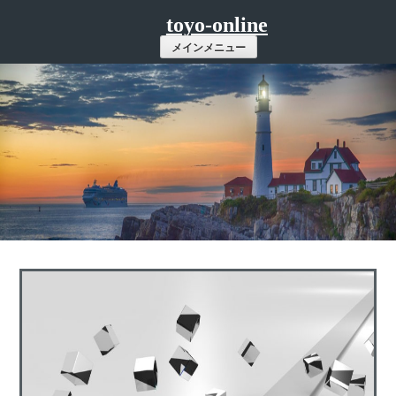
コ
toyo-online
ン
メインメニュー
テ
ン
ツ
へ
ス
キ
ッ
プ