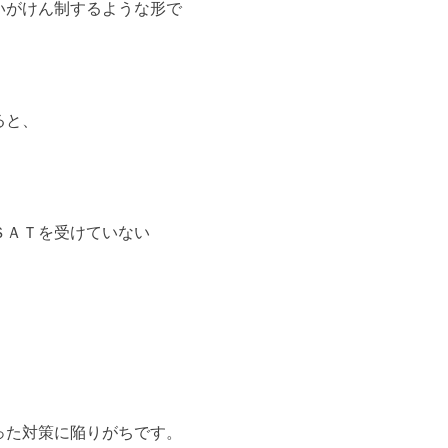
いがけん制するような形で
ると、
ＳＡＴを受けていない
った対策に陥りがちです。