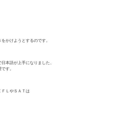
きをかけようとするのです。
で日本語が上手になりました、
理です。
ＥＦＬやＳＡＴは