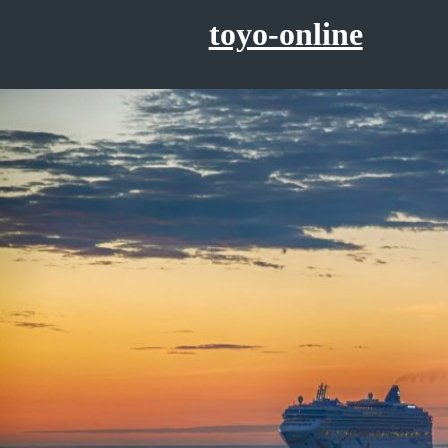
コ
toyo-online
ン
テ
ン
ツ
へ
ス
キ
ッ
プ