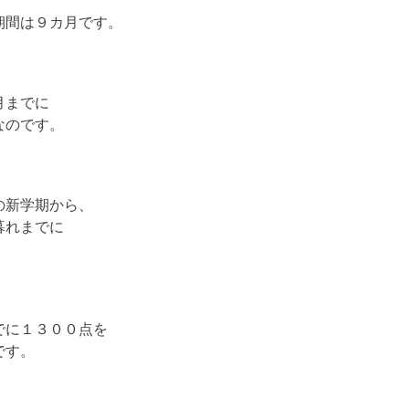
期間は９カ月です。
月までに
なのです。
の新学期から、
暮れまでに
でに１３００点を
です。