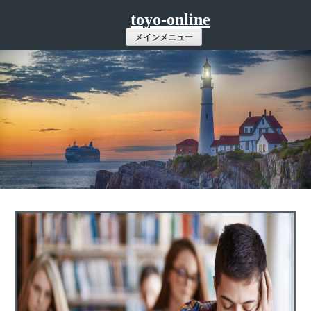
コ
toyo-online
ン
メインメニュー
テ
ン
ツ
へ
ス
キ
ッ
プ