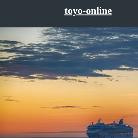
コ
toyo-online
ン
テ
ン
ツ
へ
ス
キ
ッ
プ