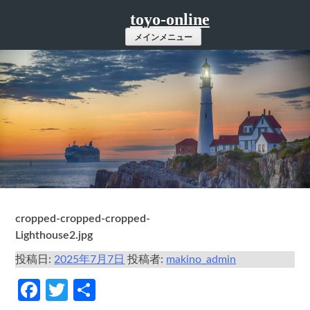
コ
toyo-online
ン
メインメニュー
テ
ン
ツ
へ
ス
キ
ッ
プ
cropped-cropped-cropped-
Lighthouse2.jpg
投稿日:
2025年7月7日
投稿者:
makino_admin
Facebook
Twitter
共