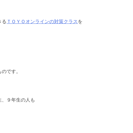
きる
ＴＯＹＯオンラインの対策クラス
を
ものです。
生、９年生の人も