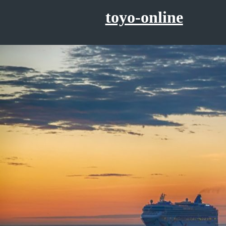
コ
toyo-online
ン
テ
ン
ツ
へ
ス
キ
ッ
プ