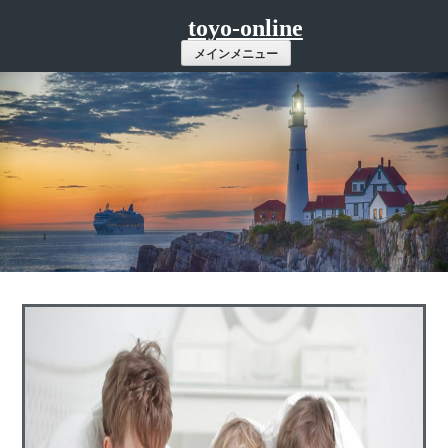
コ
toyo-online
ン
メインメニュー
テ
ン
ツ
へ
ス
キ
ッ
プ