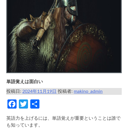
単語覚えは面白い
投稿日:
2024年11月19日
投稿者:
makino_admin
Facebook
Twitter
共
有
英語力を上げるには、単語覚えが重要ということは誰で
も知っています。