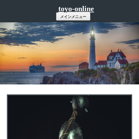
コ
toyo-online
ン
メインメニュー
テ
ン
ツ
へ
ス
キ
ッ
プ