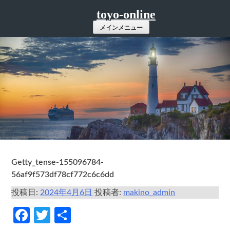
コ
toyo-online
ン
メインメニュー
テ
ン
ツ
へ
ス
キ
ッ
プ
Getty_tense-155096784-
56af9f573df78cf772c6c6dd
投稿日:
2024年4月6日
投稿者:
makino_admin
Facebook
Twitter
共