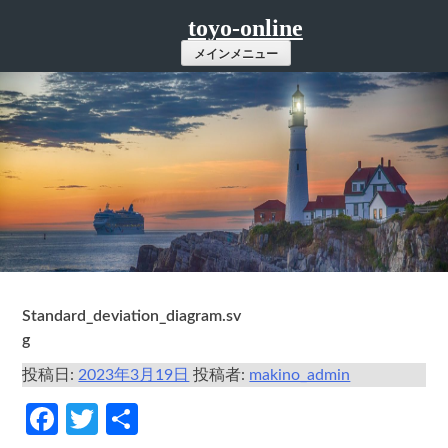
コ
toyo-online
ン
メインメニュー
テ
ン
ツ
へ
ス
キ
ッ
プ
Standard_deviation_diagram.sv
g
投稿日:
2023年3月19日
投稿者:
makino_admin
Facebook
Twitter
共