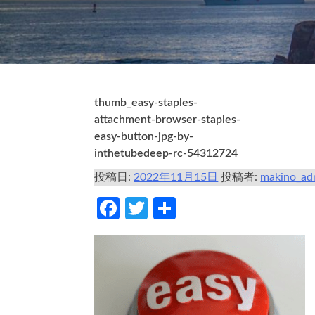
thumb_easy-staples-
attachment-browser-staples-
easy-button-jpg-by-
inthetubedeep-rc-54312724
投稿日:
2022年11月15日
投稿者:
makino_ad
Facebook
Twitter
共
有