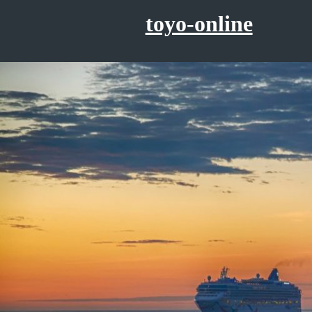
コ
toyo-online
ン
テ
ン
ツ
へ
ス
キ
ッ
プ