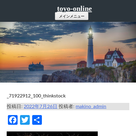
コ
toyo-online
ン
メインメニュー
テ
ン
ツ
へ
ス
キ
ッ
プ
_71922912_100_thinkstock
投稿日:
2022年7月26日
投稿者:
makino_admin
Facebook
Twitter
共
有