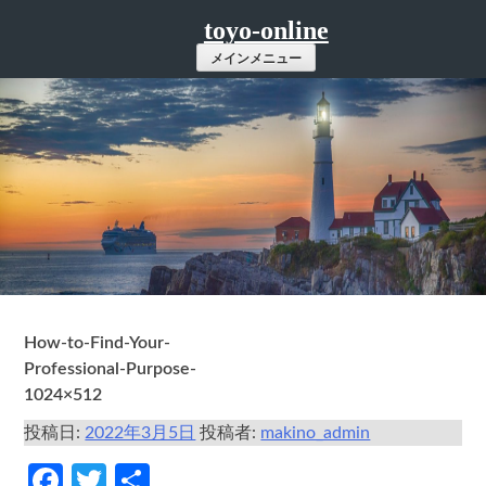
コ
toyo-online
ン
メインメニュー
テ
ン
ツ
へ
ス
キ
ッ
プ
How-to-Find-Your-
Professional-Purpose-
1024×512
投稿日:
2022年3月5日
投稿者:
makino_admin
Facebook
Twitter
共