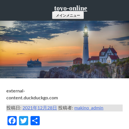
コ
toyo-online
ン
メインメニュー
テ
ン
ツ
へ
ス
キ
ッ
プ
external-
content.duckduckgo.com
投稿日:
2021年12月28日
投稿者:
makino_admin
Facebook
Twitter
共