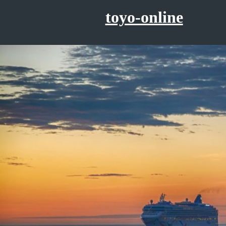
コ
toyo-online
ン
テ
ン
ツ
へ
ス
キ
ッ
プ