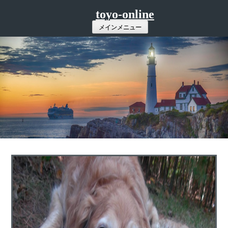
コ
toyo-online
ン
メインメニュー
テ
ン
ツ
へ
ス
キ
ッ
プ