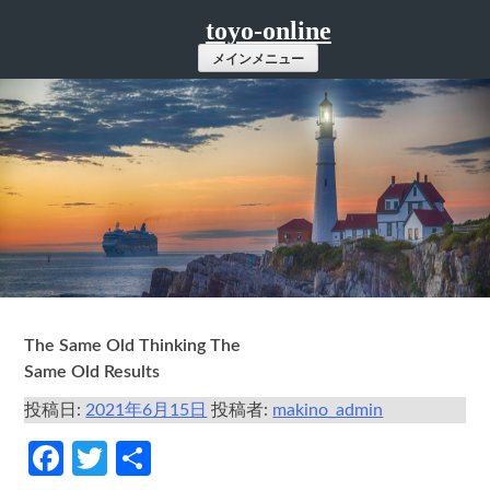
コ
toyo-online
ン
メインメニュー
テ
ン
ツ
へ
ス
キ
ッ
プ
The Same Old Thinking The
Same Old Results
投稿日:
2021年6月15日
投稿者:
makino_admin
Facebook
Twitter
共