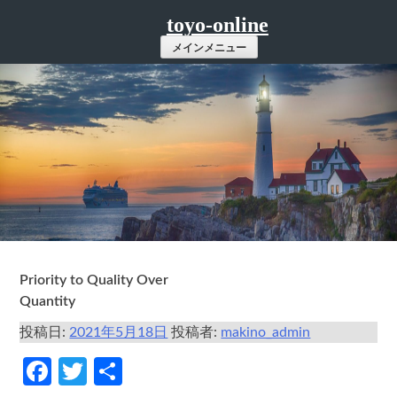
コ
toyo-online
ン
メインメニュー
テ
ン
ツ
へ
ス
キ
ッ
プ
Priority to Quality Over
Quantity
投稿日:
2021年5月18日
投稿者:
makino_admin
Facebook
Twitter
共