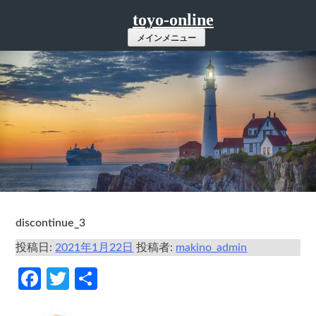
コ
toyo-online
ン
メインメニュー
テ
ン
ツ
へ
ス
キ
ッ
プ
discontinue_3
投稿日:
2021年1月22日
投稿者:
makino_admin
Facebook
Twitter
共
有