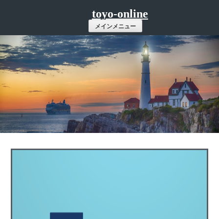
コ
toyo-online
ン
メインメニュー
テ
ン
ツ
へ
ス
キ
ッ
プ