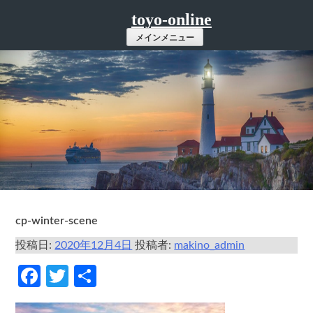
コ
toyo-online
ン
メインメニュー
テ
ン
ツ
へ
ス
キ
ッ
プ
cp-winter-scene
投稿日:
2020年12月4日
投稿者:
makino_admin
Facebook
Twitter
共
有