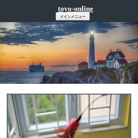
コ
toyo-online
ン
メインメニュー
テ
ン
ツ
へ
ス
キ
ッ
プ