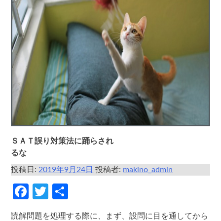
ＳＡＴ誤り対策法に踊らされ
るな
投稿日:
2019年9月24日
投稿者:
makino_admin
Facebook
Twitter
共
有
読解問題を処理する際に、まず、設問に目を通してから