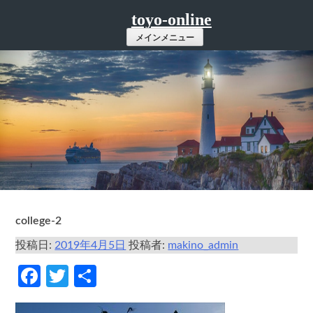
コ
toyo-online
ン
メインメニュー
テ
ン
ツ
へ
ス
キ
ッ
プ
college-2
投稿日:
2019年4月5日
投稿者:
makino_admin
Facebook
Twitter
共
有