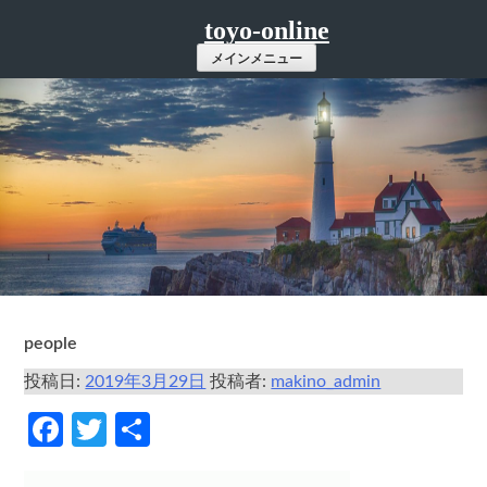
コ
toyo-online
ン
メインメニュー
テ
ン
ツ
へ
ス
キ
ッ
プ
people
投稿日:
2019年3月29日
投稿者:
makino_admin
Facebook
Twitter
共
有