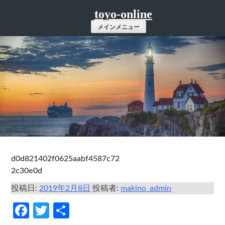
コ
toyo-online
ン
メインメニュー
テ
ン
ツ
へ
ス
キ
ッ
プ
d0d821402f0625aabf4587c72
2c30e0d
投稿日:
2019年2月8日
投稿者:
makino_admin
Facebook
Twitter
共