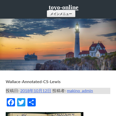
コ
toyo-online
ン
メインメニュー
テ
ン
ツ
へ
ス
キ
ッ
プ
Wallace-Annotated-CS-Lewis
投稿日:
2018年10月12日
投稿者:
makino_admin
Facebook
Twitter
共
有