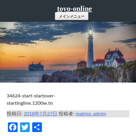
コ
toyo-online
ン
メインメニュー
テ
ン
ツ
へ
ス
キ
ッ
プ
34624-start-startover-
startingline.1200w.tn
投稿日:
2018年7月27日
投稿者:
makino_admin
Facebook
Twitter
共