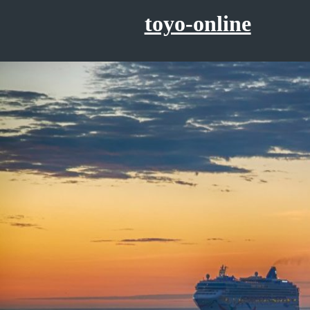
コ
toyo-online
ン
テ
ン
ツ
へ
ス
キ
ッ
プ