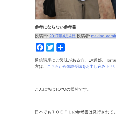
参考にならない参考書
投稿日:
2017年4月4日
投稿者:
makino_admi
Facebook
Twitter
共
有
通信講座にご興味がある方、LA近郊、Torr
こちらから体験受講をお申し込み下さ
方は、
こんにちはTOYOの松村です。
日本でもＴＯＥＦＬの参考書は発行されて