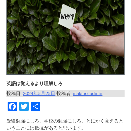
英語は覚えるより理解しろ
投稿日:
2024年5月25日
投稿者:
makino_admin
Facebook
Twitter
共
有
受験勉強にしろ、学校の勉強にしろ、とにかく覚えると
いうことには抵抗があると思います。