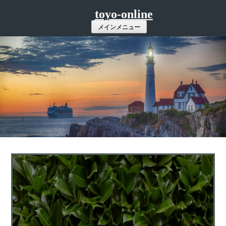
コ
toyo-online
ン
メインメニュー
テ
ン
ツ
へ
ス
キ
ッ
プ