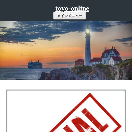
コ
toyo-online
ン
メインメニュー
テ
ン
ツ
へ
ス
キ
ッ
プ