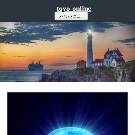
コ
toyo-online
ン
メインメニュー
テ
ン
ツ
へ
ス
キ
ッ
プ