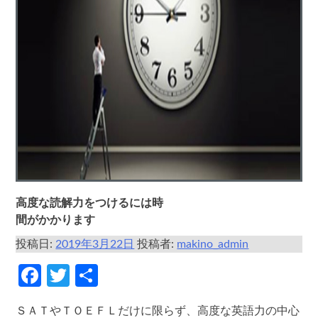
高度な読解力をつけるには時
間がかかります
投稿日:
2019年3月22日
投稿者:
makino_admin
Facebook
Twitter
共
有
ＳＡＴやＴＯＥＦＬだけに限らず、高度な英語力の中心