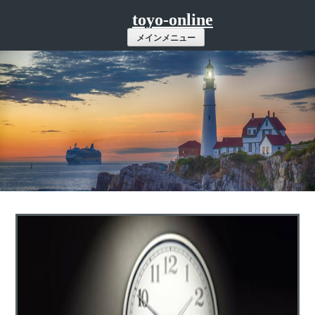
コ
toyo-online
ン
メインメニュー
テ
ン
ツ
へ
ス
キ
ッ
プ