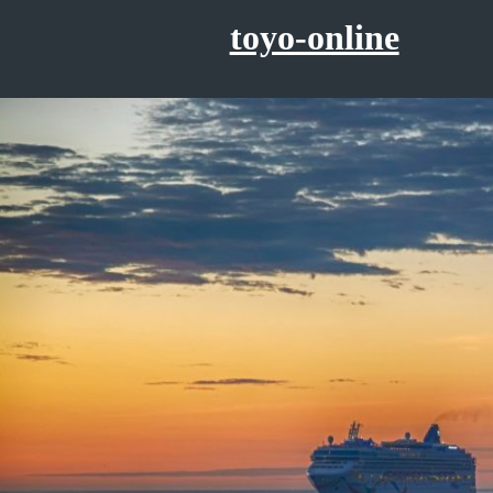
コ
toyo-online
ン
テ
ン
ツ
へ
ス
キ
ッ
プ