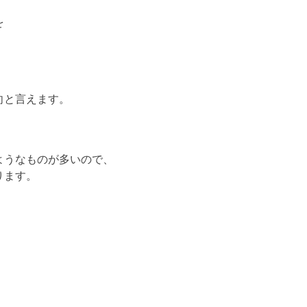
を
向と言えます。
ようなものが多いので、
ります。
、