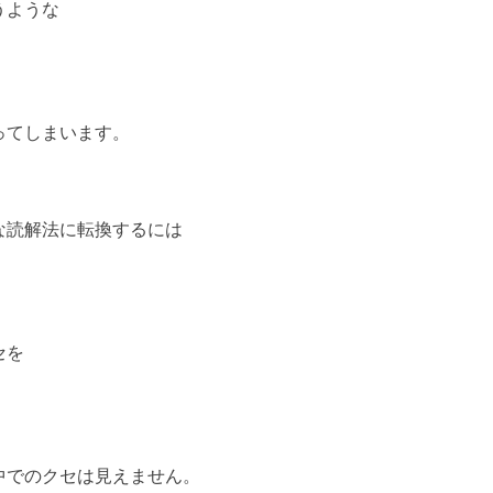
うような
ってしまいます。
な読解法に転換するには
セを
中でのクセは見えません。