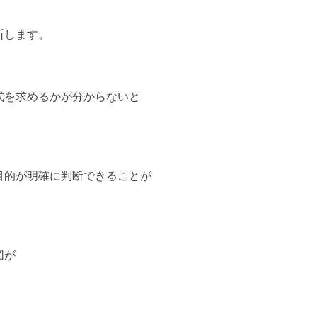
断します。
式を求めるかが分からないと
目的が明確に判断できることが
図が