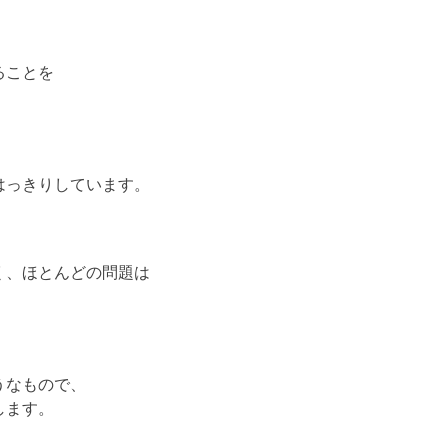
ることを
はっきりしています。
く、ほとんどの問題は
うなもので、
します。