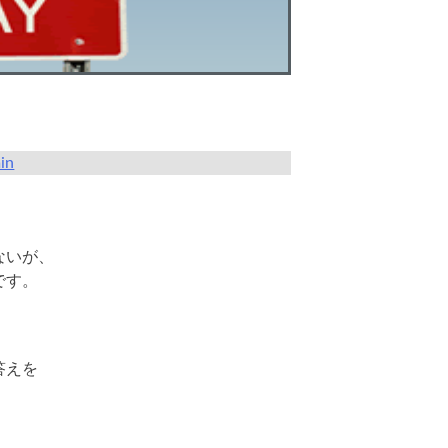
in
ないが、
です。
答えを