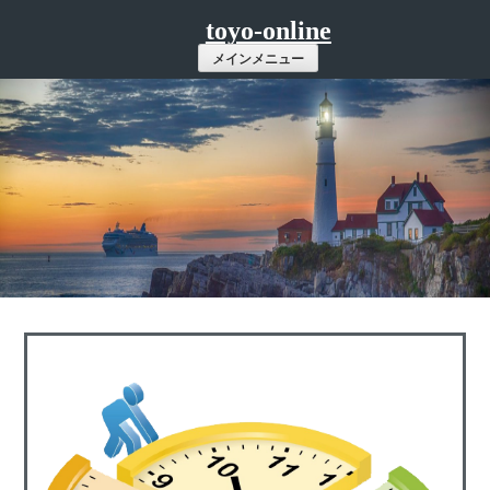
コ
toyo-online
ン
メインメニュー
テ
ン
ツ
へ
ス
キ
ッ
プ