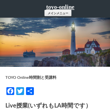
コ
toyo-online
ン
メインメニュー
テ
ン
ツ
へ
ス
キ
ッ
プ
TOYO Online時間割と受講料
Facebook
Twitter
共
有
Live授業(いずれもLA時間です）