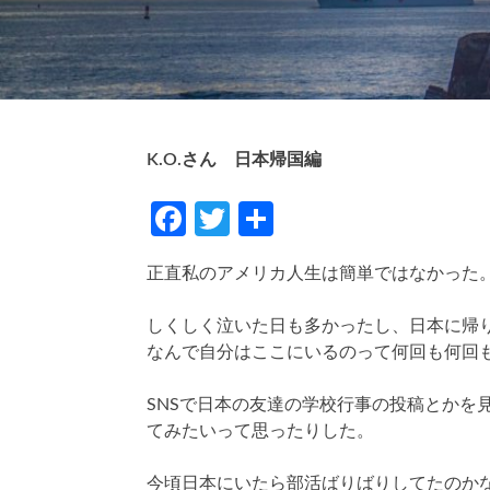
K.O.さん 日本帰国編
Facebook
Twitter
共
有
正直私のアメリカ人生は簡単ではなかった
しくしく泣いた日も多かったし、日本に帰
なんで自分はここにいるのって何回も何回
SNSで日本の友達の学校行事の投稿とかを
てみたいって思ったりした。
今頃日本にいたら部活ばりばりしてたのか