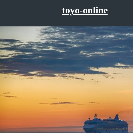
コ
toyo-online
ン
テ
ン
ツ
へ
ス
キ
ッ
プ