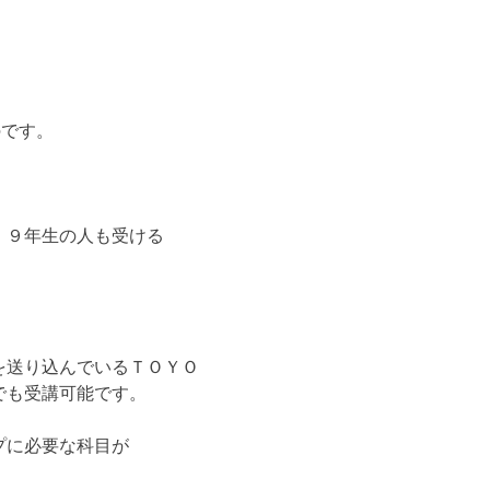
のです。
、９年生の人も受ける
を送り込んでいるＴＯＹＯ
でも受講可能です。
プに必要な科目が