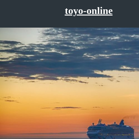
コ
toyo-online
ン
テ
ン
ツ
へ
ス
キ
ッ
プ