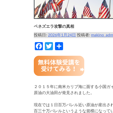
ベネズエラ攻撃の真相
投稿日:
2026年1月24日
投稿者:
makino_adm
Facebook
Twitter
共
有
２０１５年に南米カリブ海に面する小国ガ
原油の大油田が発見されました。
現在では１日百万バレル近い原油が産出さ
百三十万バレルというような規模になって