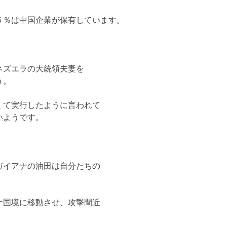
５％は中国企業が保有しています。
ネズエラの大統領夫妻を
う。
くて実行したように言われて
いようです。
ガイアナの油田は自分たちの
。
ナ国境に移動させ、攻撃間近