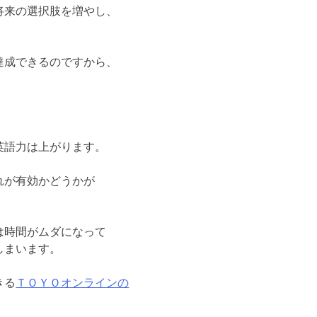
将来の選択肢を増やし、
達成できるのですから、
英語力は上がります。
れが有効かどうかが
は時間がムダになって
しまいます。
きる
ＴＯＹＯオンラインの
。