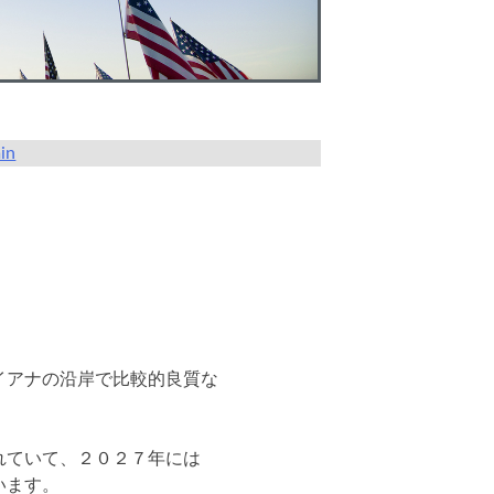
in
イアナの沿岸で比較的良質な
れていて、２０２７年には
います。