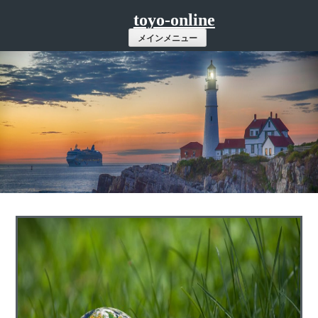
コ
toyo-online
ン
メインメニュー
テ
ン
ツ
へ
ス
キ
ッ
プ