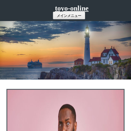
コ
toyo-online
ン
メインメニュー
テ
ン
ツ
へ
ス
キ
ッ
プ